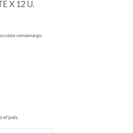
 X 12 U.
chocolate semiamargo.
 el país.