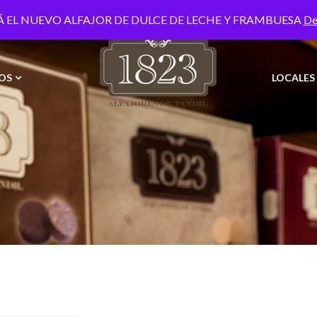
Envío gratis a domicilio para compras mayores a $60.000,
 EL NUEVO ALFAJOR DE DULCE DE LECHE Y FRAMBUESA
De
OS
LOCALES