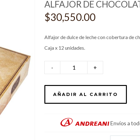
ALFAJOR DE CHOCOLATE
$
30,550.00
Alfajor de dulce de leche con cobertura de 
Caja x 12 unidades.
-
Alfajor
+
de
chocolate
x
AÑADIR AL CARRITO
12
u.
cantidad
Envíos a todo