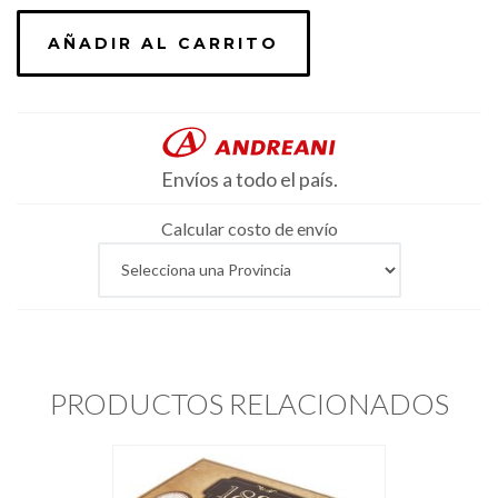
de
AÑADIR AL CARRITO
leche
y
frambuesa
x
6
Envíos a todo el país.
u.
cantidad
Calcular costo de envío
PRODUCTOS RELACIONADOS