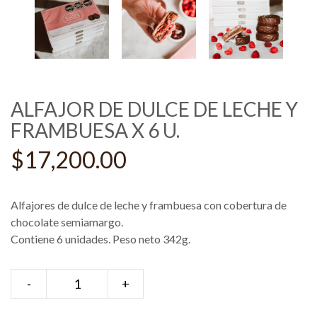
ALFAJOR DE DULCE DE LECHE Y
FRAMBUESA X 6 U.
$
17,200.00
Alfajores de dulce de leche y frambuesa con cobertura de
chocolate semiamargo.
Contiene 6 unidades. Peso neto 342g.
-
Alfajor
+
de
dulce